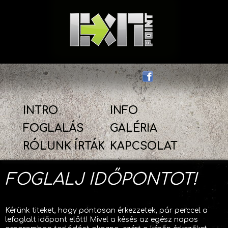
INTRO
INFO
FOGLALÁS
GALÉRIA
RÓLUNK ÍRTÁK
KAPCSOLAT
FOGLALJ IDŐPONTOT!
Kérünk titeket, hogy pontosan érkezzetek, pár perccel a
lefoglalt időpont előtt! Mivel a késés az egész napos