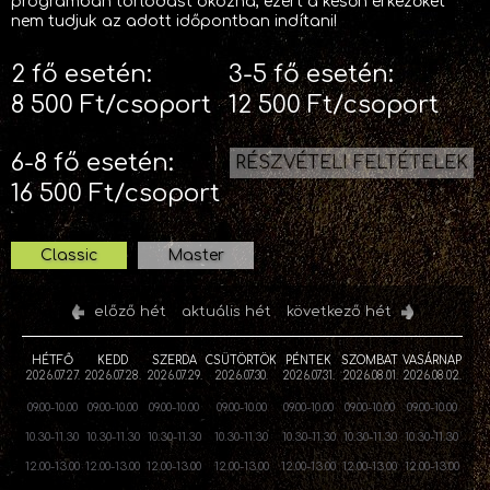
programban torlódást okozna, ezért a későn érkezőket
nem tudjuk az adott időpontban indítani!
2 fő esetén:
3-5 fő esetén:
8 500 Ft/csoport
12 500 Ft/csoport
6-8 fő esetén:
RÉSZVÉTELI FELTÉTELEK
16 500 Ft/csoport
Classic
Master
előző hét
aktuális hét
következő hét
HÉTFŐ
KEDD
SZERDA
CSÜTÖRTÖK
PÉNTEK
SZOMBAT
VASÁRNAP
2026.07.27.
2026.07.28.
2026.07.29.
2026.07.30.
2026.07.31.
2026.08.01.
2026.08.02.
09.00-10.00
09.00-10.00
09.00-10.00
09.00-10.00
09.00-10.00
09.00-10.00
09.00-10.00
10.30-11.30
10.30-11.30
10.30-11.30
10.30-11.30
10.30-11.30
10.30-11.30
10.30-11.30
12.00-13.00
12.00-13.00
12.00-13.00
12.00-13.00
12.00-13.00
12.00-13.00
12.00-13.00