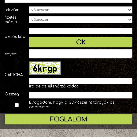
létszám:
fizetés
módja:
akciós kód:
OK
egyéb:
CAPTCHA
írd be az ellenőrző kódot
Összeg:
Elfogadom, hogy a GDPR szerint tárolják az
adataimat.
FOGLALOM