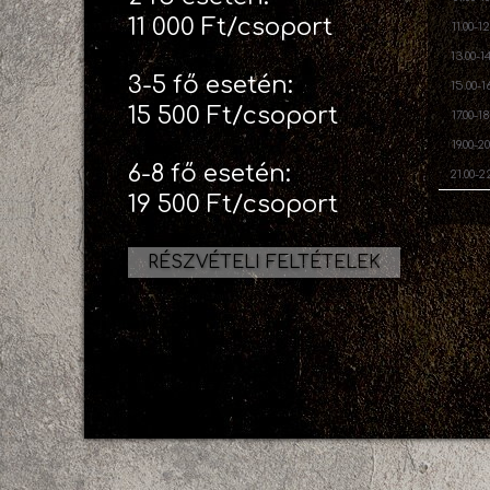
11 000 Ft/csoport
11.00-1
13.00-1
3-5 fő esetén:
15.00-1
15 500 Ft/csoport
17.00-1
19.00-2
6-8 fő esetén:
21.00-2
19 500 Ft/csoport
RÉSZVÉTELI FELTÉTELEK