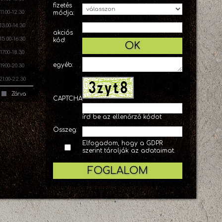
fizetés
11.00-12.30
módja:
13.00-14.30
akciós
15.00-16.30
kód:
OK
17.00-18.30
egyéb:
19.00-20.30
21.00-22.30
Zárva
CAPTCHA
írd be az ellenőrző kódot
Összeg:
Elfogadom, hogy a GDPR
szerint tárolják az adataimat.
FOGLALOM