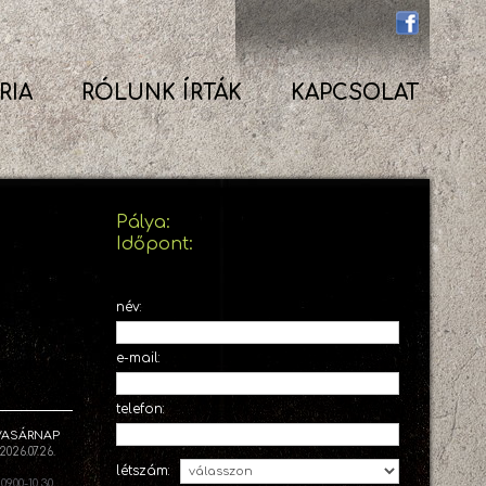
RIA
RÓLUNK ÍRTÁK
KAPCSOLAT
Pálya:
Időpont:
név:
e-mail:
telefon:
VASÁRNAP
2026.07.26.
létszám:
09.00-10.30