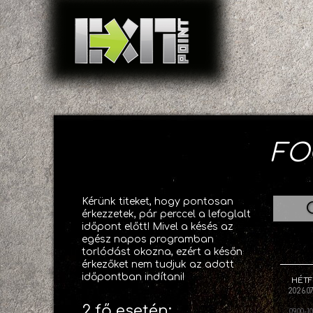
FO
Kérünk titeket, hogy pontosan
érkezzetek, pár perccel a lefoglalt
időpont előtt! Mivel a késés az
egész napos programban
torlódást okozna, ezért a későn
érkezőket nem tudjuk az adott
időpontban indítani!
HÉT
2026.07
2 fő esetén:
09.00-1