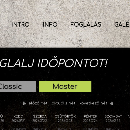
INTRO
INFO
FOGLALÁS
GALÉ
GLALJ IDŐPONTOT!
Classic
Master
előző hét
aktuális hét
következő hét
FŐ
KEDD
SZERDA
CSÜTÖRTÖK
PÉNTEK
SZOMBAT
.20.
2026.07.21.
2026.07.22.
2026.07.23.
2026.07.24.
2026.07.25.
0.30
09.00-10.30
09.00-10.30
09.00-10.30
09.00-10.30
09.00-10.30