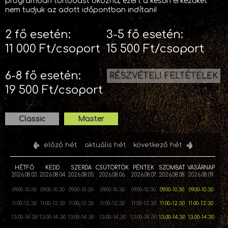
programban torlódást okozna, ezért a későn érkezőket
nem tudjuk az adott időpontban indítani!
2 fő esetén:
3-5 fő esetén:
11 000 Ft/csoport
15 500 Ft/csoport
6-8 fő esetén:
RÉSZVÉTELI FELTÉTELEK
19 500 Ft/csoport
Classic
Master
előző hét
aktuális hét
következő hét
HÉTFŐ
KEDD
SZERDA
CSÜTÖRTÖK
PÉNTEK
SZOMBAT
VASÁRNAP
2026.08.03.
2026.08.04.
2026.08.05.
2026.08.06.
2026.08.07.
2026.08.08.
2026.08.09.
09.00-10.30
09.00-10.30
09.00-10.30
09.00-10.30
09.00-10.30
09.00-10.30
09.00-10.30
11.00-12.30
11.00-12.30
11.00-12.30
11.00-12.30
11.00-12.30
11.00-12.30
11.00-12.30
13.00-14.30
13.00-14.30
13.00-14.30
13.00-14.30
13.00-14.30
13.00-14.30
13.00-14.30