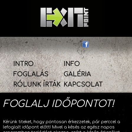
INTRO
INFO
FOGLALÁS
GALÉRIA
RÓLUNK ÍRTÁK
KAPCSOLAT
FOGLALJ IDŐPONTOT!
Kérünk titeket, hogy pontosan érkezzetek, pár perccel a
lefoglalt időpont előtt! Mivel a késés az egész napos