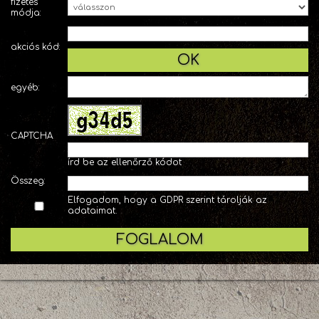
fizetés
módja:
akciós kód:
OK
egyéb:
CAPTCHA
írd be az ellenőrző kódot
Összeg:
Elfogadom, hogy a GDPR szerint tárolják az
adataimat.
FOGLALOM