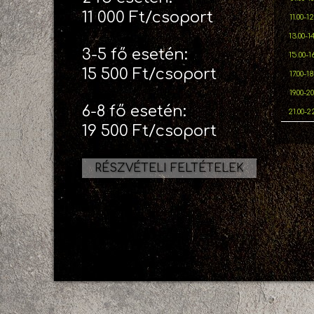
11 000 Ft/csoport
11.00-1
13.00-1
3-5 fő esetén:
15.00-1
15 500 Ft/csoport
17.00-1
19.00-2
6-8 fő esetén:
21.00-2
19 500 Ft/csoport
RÉSZVÉTELI FELTÉTELEK