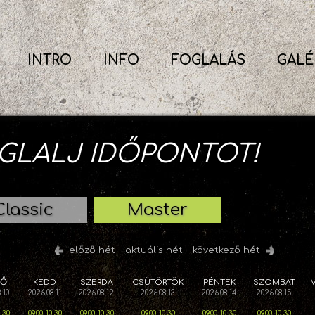
INTRO
INFO
FOGLALÁS
GALÉ
GLALJ IDŐPONTOT!
Classic
Master
előző hét
aktuális hét
következő hét
FŐ
KEDD
SZERDA
CSÜTÖRTÖK
PÉNTEK
SZOMBAT
.10.
2026.08.11.
2026.08.12.
2026.08.13.
2026.08.14.
2026.08.15.
0.30
09.00-10.30
09.00-10.30
09.00-10.30
09.00-10.30
09.00-10.30