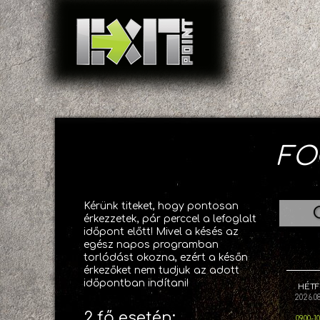
FO
Kérünk titeket, hogy pontosan
érkezzetek, pár perccel a lefoglalt
időpont előtt! Mivel a késés az
egész napos programban
torlódást okozna, ezért a későn
érkezőket nem tudjuk az adott
időpontban indítani!
HÉT
2026.08
2 fő esetén:
09.00-1