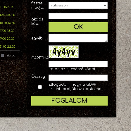
fizetés
11.00-12.30
módja:
13.00-14.30
akciós
15.00-16.30
kód:
OK
17.00-18.30
egyéb:
19.00-20.30
21.00-22.30
Zárva
CAPTCHA
írd be az ellenőrző kódot
Összeg:
Elfogadom, hogy a GDPR
szerint tárolják az adataimat.
FOGLALOM