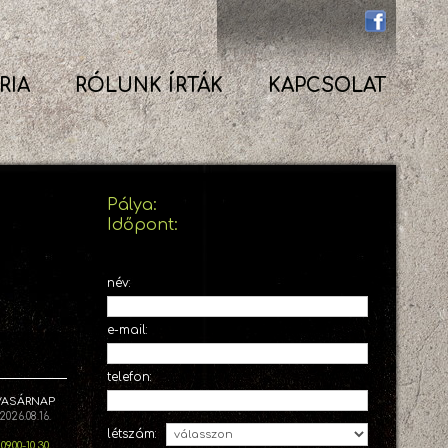
RIA
RÓLUNK ÍRTÁK
KAPCSOLAT
Pálya:
Időpont:
név:
e-mail:
telefon:
VASÁRNAP
2026.08.16.
létszám:
09.00-10.30